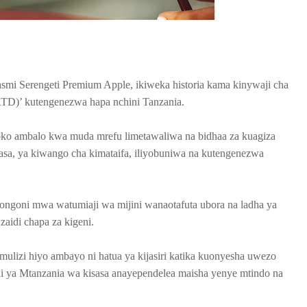
smi Serengeti Premium Apple, ikiweka historia kama kinywaji cha
RTD)’ kutengenezwa hapa nchini Tanzania.
ko ambalo kwa muda mrefu limetawaliwa na bidhaa za kuagiza
sasa, ya kiwango cha kimataifa, iliyobuniwa na kutengenezwa
iongoni mwa watumiaji wa mijini wanaotafuta ubora na ladha ya
zaidi chapa za kigeni.
mulizi hiyo ambayo ni hatua ya kijasiri katika kuonyesha uwezo
li ya Mtanzania wa kisasa anayependelea maisha yenye mtindo na