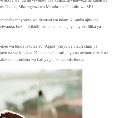
nye ubora wa juu na viwango vya kimataifa vinaweza na kupaswa
nry Esiaba, Mkurugenzi wa Masoko na Ubunifu wa SBL.
imarisha mnyororo wa thamani wa ndani, kusaidia ajira, na
viwanda, huku tukikidhi ladha na mahitaji yanayobadilika ya
ee wa tunda la tufaa au ‘Apple’ yaliyoiva vizuri chini ya
vu na wa kipekee. Kinatoa ladha safi, iliyo na uwiano mzuri na
kitoa uburudisho wa hali ya juu katika kila funda.