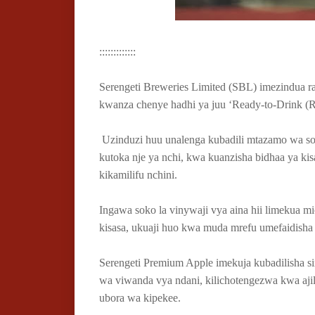
:::::::::::::
Serengeti Breweries Limited (SBL) imezindua ra
kwanza chenye hadhi ya juu ‘Ready-to-Drink (
Uzinduzi huu unalenga kubadili mtazamo wa so
kutoka nje ya nchi, kwa kuanzisha bidhaa ya ki
kikamilifu nchini.
Ingawa soko la vinywaji vya aina hii limekua m
kisasa, ukuaji huo kwa muda mrefu umefaidisha 
Serengeti Premium Apple imekuja kubadilisha si
wa viwanda vya ndani, kilichotengezwa kwa aji
ubora wa kipekee.