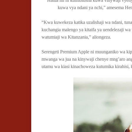
“Hatua hii ni kuthibitisha kuwa vinywaji vye
kuwa vya ndani ya nchi,” amesema He
“Kwa kuwekeza katika uzalishaji wa ndani, tuna
kuchangia malengo ya kitaifa ya uendelezaji wa 
watumiaji wa Kitanzania,” aliongeza.
Serengeti Premium Apple ni muunganiko wa kipek
mwanga wa jua na kinywaji chenye mng’aro anga
utamu wa kiasi kinachoweza kutumika kirahisi, ki