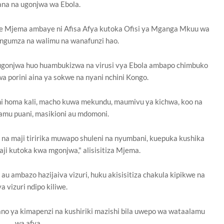
ana na ugonjwa wa Ebola.
ine Mjema ambaye ni Afisa Afya kutoka Ofisi ya Mganga Mkuu wa
ungumza na walimu na wanafunzi hao.
gonjwa huo huambukizwa na virusi vya Ebola ambapo chimbuko
a porini aina ya sokwe na nyani nchini Kongo.
wa ni homa kali, macho kuwa mekundu, maumivu ya kichwa, koo na
damu puani, masikioni au mdomoni.
a maji tiririka muwapo shuleni na nyumbani, kuepuka kushika
ji kutoka kwa mgonjwa," alisisitiza Mjema.
 au ambazo hazijaiva vizuri, huku akisisitiza chakula kipikwe na
va vizuri ndipo kiliwe.
ano ya kimapenzi na kushiriki mazishi bila uwepo wa wataalamu
wa afya.