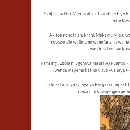
Sanjari na hilo, Mjema alisisitiza shule hiy
mara kwa 
Akitoa neno la shukrani, Makamu Mkuu wa 
imewasaidia walimu na wanafunzi kuwa na 
wanafunzi na hao kus
Kimsingi, Ebola ni ugonjwa hatari wa kuambu
kwenda mapema katika vituo vya afya ukis
Halmashauri ya wilaya ya Pangani imejizatit
mabasi ili kuwajengea uele