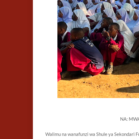
NA: MWA
Walimu na wanafunzi wa Shule ya Sekondari F