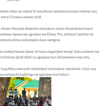
o kuweka ndoo na sabuni ili wanafunzi waweze kunawa mikono yao
mara ili kuwa salama zaidi.
Shule, Masoud Abdallah alishukuru elimu iliyotolewa kwani
uelewa mpana wa ugonjwa wa Ebola. Pia, alishauri walimu na
ambaza elimu waliyoipata kwa wengine.
kiza ambao hauna dawa na huua wagonjwa wengi, huku ushauri wa
isitizwa pindi dalili za ugonjwa huo zikionekana kwa mtu.
i kuyafikia makundi mbalimbali mashuleni, masokoni, vituo vya
wa wananchi kujikinga na ugonjwa huo hatari.