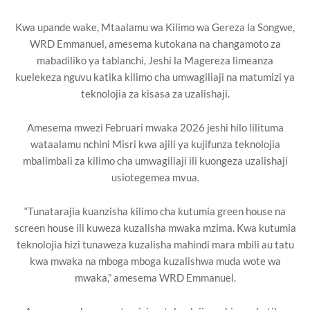
Kwa upande wake, Mtaalamu wa Kilimo wa Gereza la Songwe,
WRD Emmanuel, amesema kutokana na changamoto za
mabadiliko ya tabianchi, Jeshi la Magereza limeanza
kuelekeza nguvu katika kilimo cha umwagiliaji na matumizi ya
teknolojia za kisasa za uzalishaji.
Amesema mwezi Februari mwaka 2026 jeshi hilo lilituma
wataalamu nchini Misri kwa ajili ya kujifunza teknolojia
mbalimbali za kilimo cha umwagiliaji ili kuongeza uzalishaji
usiotegemea mvua.
“Tunatarajia kuanzisha kilimo cha kutumia green house na
screen house ili kuweza kuzalisha mwaka mzima. Kwa kutumia
teknolojia hizi tunaweza kuzalisha mahindi mara mbili au tatu
kwa mwaka na mboga mboga kuzalishwa muda wote wa
mwaka,” amesema WRD Emmanuel.