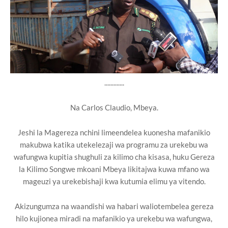
.............
Na Carlos Claudio, Mbeya.
Jeshi la Magereza nchini limeendelea kuonesha mafanikio
makubwa katika utekelezaji wa programu za urekebu wa
wafungwa kupitia shughuli za kilimo cha kisasa, huku Gereza
la Kilimo Songwe mkoani Mbeya likitajwa kuwa mfano wa
mageuzi ya urekebishaji kwa kutumia elimu ya vitendo.
Akizungumza na waandishi wa habari waliotembelea gereza
hilo kujionea miradi na mafanikio ya urekebu wa wafungwa,