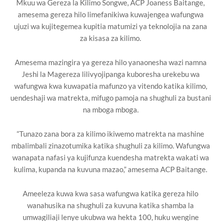
Mkuu wa Gereza la Kilimo Songwe, ACP Joaness Baitange,
amesema gereza hilo limefanikiwa kuwajengea wafungwa
ujuzi wa kujitegemea kupitia matumizi ya teknolojia na zana
za kisasa za kilimo.
Amesema mazingira ya gereza hilo yanaonesha wazi namna
Jeshi la Magereza lilivyojipanga kuboresha urekebu wa
wafungwa kwa kuwapatia mafunzo ya vitendo katika kilimo,
uendeshaji wa matrekta, mifugo pamoja na shughuli za bustani
na mboga mboga.
“Tunazo zana bora za kilimo ikiwemo matrekta na mashine
mbalimbali zinazotumika katika shughuli za kilimo. Wafungwa
wanapata nafasi ya kujifunza kuendesha matrekta wakati wa
kulima, kupanda na kuvuna mazao,” amesema ACP Baitange.
Ameeleza kuwa kwa sasa wafungwa katika gereza hilo
wanahusika na shughuli za kuvuna katika shamba la
umwagiliaji lenye ukubwa wa hekta 100, huku wengine