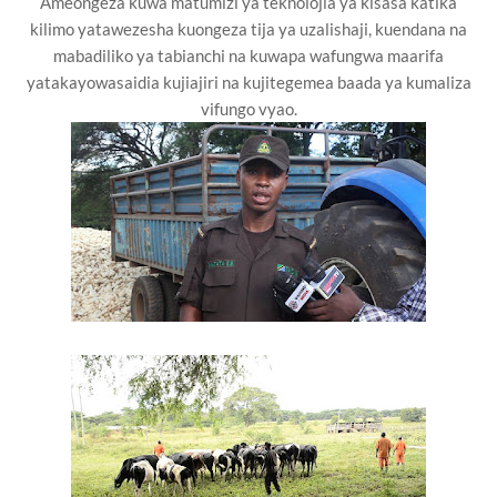
Ameongeza kuwa matumizi ya teknolojia ya kisasa katika
kilimo yatawezesha kuongeza tija ya uzalishaji, kuendana na
mabadiliko ya tabianchi na kuwapa wafungwa maarifa
yatakayowasaidia kujiajiri na kujitegemea baada ya kumaliza
vifungo vyao.