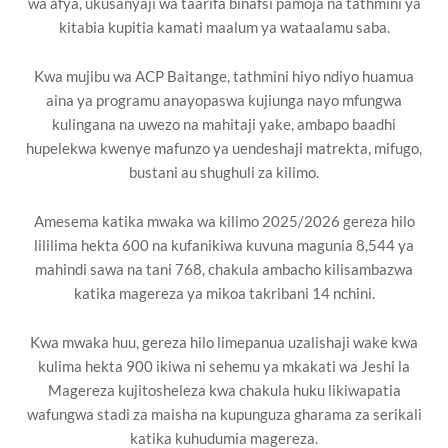
wa afya, ukusanyaji wa taarifa binafsi pamoja na tathmini ya
kitabia kupitia kamati maalum ya wataalamu saba.
Kwa mujibu wa ACP Baitange, tathmini hiyo ndiyo huamua
aina ya programu anayopaswa kujiunga nayo mfungwa
kulingana na uwezo na mahitaji yake, ambapo baadhi
hupelekwa kwenye mafunzo ya uendeshaji matrekta, mifugo,
bustani au shughuli za kilimo.
Amesema katika mwaka wa kilimo 2025/2026 gereza hilo
lililima hekta 600 na kufanikiwa kuvuna magunia 8,544 ya
mahindi sawa na tani 768, chakula ambacho kilisambazwa
katika magereza ya mikoa takribani 14 nchini.
Kwa mwaka huu, gereza hilo limepanua uzalishaji wake kwa
kulima hekta 900 ikiwa ni sehemu ya mkakati wa Jeshi la
Magereza kujitosheleza kwa chakula huku likiwapatia
wafungwa stadi za maisha na kupunguza gharama za serikali
katika kuhudumia magereza.