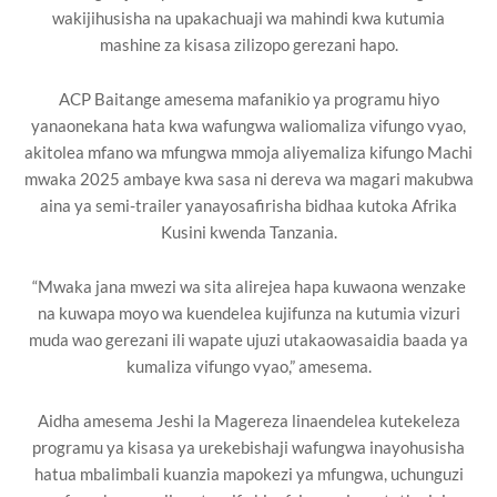
wakijihusisha na upakachuaji wa mahindi kwa kutumia
mashine za kisasa zilizopo gerezani hapo.
ACP Baitange amesema mafanikio ya programu hiyo
yanaonekana hata kwa wafungwa waliomaliza vifungo vyao,
akitolea mfano wa mfungwa mmoja aliyemaliza kifungo Machi
mwaka 2025 ambaye kwa sasa ni dereva wa magari makubwa
aina ya semi-trailer yanayosafirisha bidhaa kutoka Afrika
Kusini kwenda Tanzania.
“Mwaka jana mwezi wa sita alirejea hapa kuwaona wenzake
na kuwapa moyo wa kuendelea kujifunza na kutumia vizuri
muda wao gerezani ili wapate ujuzi utakaowasaidia baada ya
kumaliza vifungo vyao,” amesema.
Aidha amesema Jeshi la Magereza linaendelea kutekeleza
programu ya kisasa ya urekebishaji wafungwa inayohusisha
hatua mbalimbali kuanzia mapokezi ya mfungwa, uchunguzi