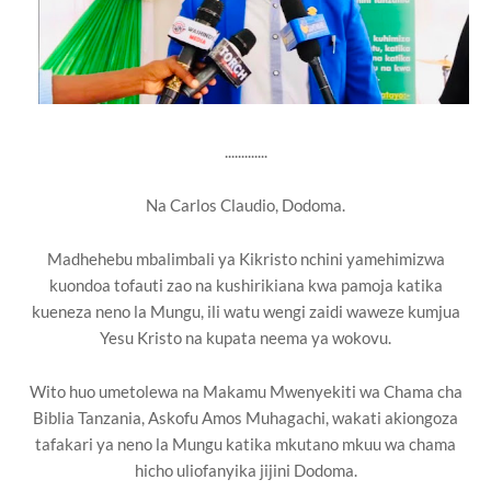
.............
Na Carlos Claudio, Dodoma.
Madhehebu mbalimbali ya Kikristo nchini yamehimizwa
kuondoa tofauti zao na kushirikiana kwa pamoja katika
kueneza neno la Mungu, ili watu wengi zaidi waweze kumjua
Yesu Kristo na kupata neema ya wokovu.
Wito huo umetolewa na Makamu Mwenyekiti wa Chama cha
Biblia Tanzania, Askofu Amos Muhagachi, wakati akiongoza
tafakari ya neno la Mungu katika mkutano mkuu wa chama
hicho uliofanyika jijini Dodoma.