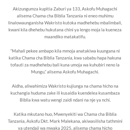
Akizungumza kupitia Zaburi ya 133, Askofu Muhagachi
alisema Chama cha Biblia Tanzania ni eneo muhimu
linalowaunganisha Wakristo kutoka madhehebu mbalimbali,
kwani kila dhehebu hukutana chini ya lengo moja la kueneza
maandiko matakatifu.
“Mahali pekee ambapo kila mmoja anatakiwa kuungana ni
katika Chama cha Biblia Tanzania, kwa sababu hapa hakuna
tofauti za madhehebu bali kuna umoja wa kuhubiri neno la
Mungu,” alisema Askofu Muhagachi.
Aidha, aliwahimiza Wakristo kujiunga na chama hicho na
kuchangia huduma zake ili kusaidia kuendelea kusambaza
Biblia kwa watu wengi zaidi ndani na nje ya nchi.
Katika mkutano huo, Mwenyekiti wa Chama cha Biblia
Tanzania, Askofu Dkt. Mark Malekana, akiwasilisha tathmini
ya utendaji wa mwaka 2025, alisema chama hicho