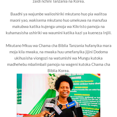
zaidi nchini Tanzania na Korea.
Baadhi ya wajumbe walioshiriki mkutano huo pia walitoa
maoni yao, wakisema mkutano huo umekuwa na manufaa
makubwa katika kujenga umoja wa Kikristo pamoja na
kuhamasisha ushiriki wa waumini katika kazi ya kueneza Injili.
Mkutano Mkuu wa Chama cha Biblia Tanzania hufanyika mara
moja kila mwaka, na mwaka huu umefanyika jijini Dodoma
ukihusisha viongozi na watumishi wa Mungu kutoka
madhehebu mbalimbali pamoja na wageni kutoka Chama cha
Biblia Korea.