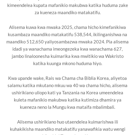
kimeendelea kupata mafanikio makubwa katika huduma zake
za kueneza maandiko matakatifu.
Alisema kuwa kwa mwaka 2025, chama hicho kimefanikiwa
kusambaza maandiko matakatifu 538,544, ikilinganishwa na
maandiko 512,650 yaliyosambazwa mwaka 2024. Pia alisema
idadi ya wanachama imeongezeka kwa wanachama 627,
jambo linaloonesha kuimarika kwa mwitikio wa Wakristo
katika kuunga mkono huduma hiyo.
Kwa upande wake, Rais wa Chama cha Biblia Korea, aliyetoa
salamu katika mkutano mkuu wa 40 wa chama hicho, alisema
ushirikiano uliopo kati ya Tanzania na Korea umeendelea
kuleta mafanikio makubwa katika kutimiza dhamira ya
kueneza neno la Mungu kwa mataifa mbalimbali.
Alisema ushirikiano huo utaendelea kuimarishwa ili
kuhakikisha maandiko matakatifu yanawafikia watu wengi