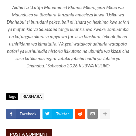
Aidha Dkt.Latifa Mohammed Khamis Mkurugenzi Mkuu wa
Maendeleo ya Biashara Tanzania ameeleza kuwa “Usiku wa
Dhahabu” si burudani pekee, bali ni ishara ya heshima kwa safari
ya mafanikio ya Sabasaba tangu kuanzishwa kwake, sambamba
na kufungua ukurasa mpya wa fursa za biashara, teknolojia na
ushirikiano wa kimataifa. Wageni watakaohudhuria watapata
nafasi ya kushuhudia historia ikikutana na ubunifu wa kizazi cha
sasa katika mazingira yatakayobeba hadhi ya Jubilei ya
Dhahabu.
“Sabasaba 2026 KUBWA KULIKO
Tags
BIASHARA
Facebook
Twitter
POST A COMMENT