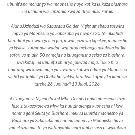
ubunifu na mchango wa maonesho hayo katika kukuza biashara
na uchumi wa Tanzania kwa zaidi ya nusu karne.
Aidha,Uzinduzi wa Sabasaba Golden Night umebeba taswira
mpya ya Maonesho ya Sabasaba ya mwaka 2026, ukiahidi
burudani ya kiwango cha juu, mwangaza wa kipekee, maonesho
ya kisasa, kutambua wadau waliotoa mchango mkubwa katika
safari ya miaka 50 pamoja na kuunganisha sekta za biashara,
uwekezaji na ubunifu chini ya jukwaa moja. Tukio hilo
linatarajiwa kuwa moja ya vivutio vikubwa ndani ya Maonesho
ya 50 ya Jubilei ya Dhahabu, yakiyotarajiwa kufanyika kuanzia
tarehe 28 Juni hadi 13 Julai, 2026.
Akizungumza Mgeni Rasmi Mhe. Dennis Londo amesema Tuzo
hizo zitakazotolewa Mwaka huu zinalenga kuonesha ni kwa
namna gani Sekta ya Biashara imekua kupitia maonesho ya
Biashara ya Sabasaba na namna ambavyo Maonesho haya
yamekuza maelfu ya wafanyabiashara amba sasa ni wakubwa.