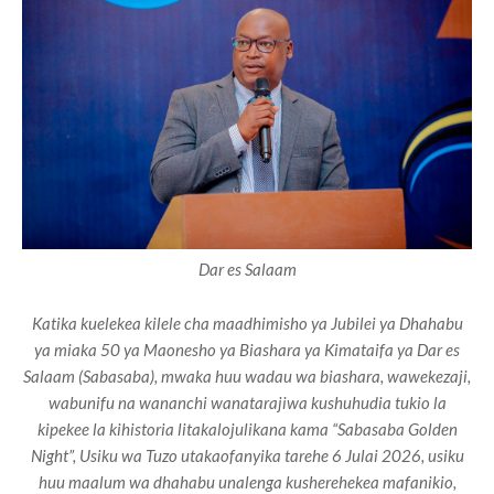
Dar es Salaam
Katika kuelekea kilele cha maadhimisho ya Jubilei ya Dhahabu
ya miaka 50 ya Maonesho ya Biashara ya Kimataifa ya Dar es
Salaam (Sabasaba), mwaka huu wadau wa biashara, wawekezaji,
wabunifu na wananchi wanatarajiwa kushuhudia tukio la
kipekee la kihistoria litakalojulikana kama “Sabasaba Golden
Night”, Usiku wa Tuzo utakaofanyika tarehe 6 Julai 2026, usiku
huu maalum wa dhahabu unalenga kusherehekea mafanikio,