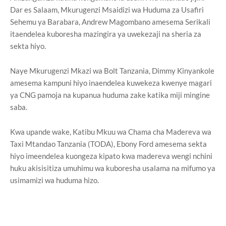
Dar es Salaam, Mkurugenzi Msaidizi wa Huduma za Usafiri
Sehemu ya Barabara, Andrew Magombano amesema Serikali
itaendelea kuboresha mazingira ya uwekezaji na sheria za
sekta hiyo.
Naye Mkurugenzi Mkazi wa Bolt Tanzania, Dimmy Kinyankole
amesema kampuni hiyo inaendelea kuwekeza kwenye magari
ya CNG pamoja na kupanua huduma zake katika miji mingine
saba.
Kwa upande wake, Katibu Mkuu wa Chama cha Madereva wa
Taxi Mtandao Tanzania (TODA), Ebony Ford amesema sekta
hiyo imeendelea kuongeza kipato kwa madereva wengi nchini
huku akisisitiza umuhimu wa kuboresha usalama na mifumo ya
usimamizi wa huduma hizo.