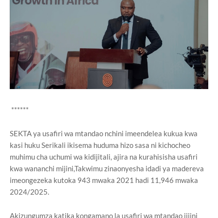
******
SEKTA ya usafiri wa mtandao nchini imeendelea kukua kwa
kasi huku Serikali ikisema huduma hizo sasa ni kichocheo
muhimu cha uchumi wa kidijitali, ajira na kurahisisha usafiri
kwa wananchi mijini,Takwimu zinaonyesha idadi ya madereva
imeongezeka kutoka 943 mwaka 2021 hadi 11,946 mwaka
2024/2025.
Akizungumza katika kongamano la usafiri wa mtandao jijini