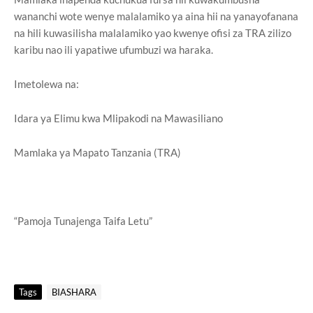
wananchi wote wenye malalamiko ya aina hii na yanayofanana
na hili kuwasilisha malalamiko yao kwenye ofisi za TRA zilizo
karibu nao ili yapatiwe ufumbuzi wa haraka.
Imetolewa na:
Idara ya Elimu kwa Mlipakodi na Mawasiliano
Mamlaka ya Mapato Tanzania (TRA)
“Pamoja Tunajenga Taifa Letu”
Tags
BIASHARA