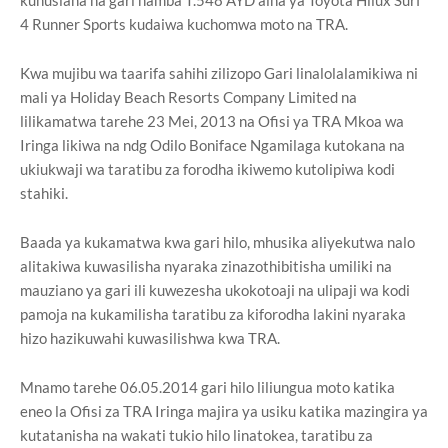
kuhusiana na gari namba T.548 AYD aina ya Toyota Hilux Surf
4 Runner Sports kudaiwa kuchomwa moto na TRA.
Kwa mujibu wa taarifa sahihi zilizopo Gari linalolalamikiwa ni
mali ya Holiday Beach Resorts Company Limited na
lilikamatwa tarehe 23 Mei, 2013 na Ofisi ya TRA Mkoa wa
Iringa likiwa na ndg Odilo Boniface Ngamilaga kutokana na
ukiukwaji wa taratibu za forodha ikiwemo kutolipiwa kodi
stahiki.
Baada ya kukamatwa kwa gari hilo, mhusika aliyekutwa nalo
alitakiwa kuwasilisha nyaraka zinazothibitisha umiliki na
mauziano ya gari ili kuwezesha ukokotoaji na ulipaji wa kodi
pamoja na kukamilisha taratibu za kiforodha lakini nyaraka
hizo hazikuwahi kuwasilishwa kwa TRA.
Mnamo tarehe 06.05.2014 gari hilo liliungua moto katika
eneo la Ofisi za TRA Iringa majira ya usiku katika mazingira ya
kutatanisha na wakati tukio hilo linatokea, taratibu za