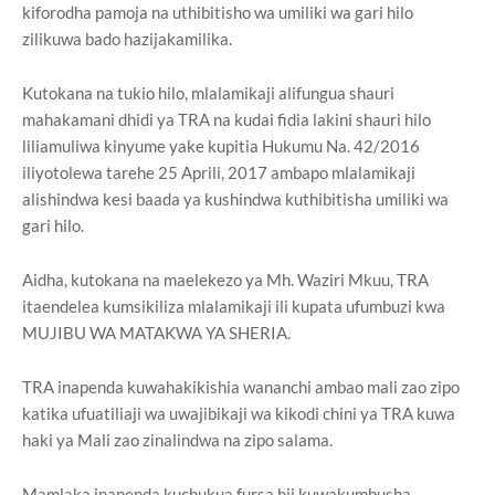
kiforodha pamoja na uthibitisho wa umiliki wa gari hilo
zilikuwa bado hazijakamilika.
Kutokana na tukio hilo, mlalamikaji alifungua shauri
mahakamani dhidi ya TRA na kudai fidia lakini shauri hilo
liliamuliwa kinyume yake kupitia Hukumu Na. 42/2016
iliyotolewa tarehe 25 Aprili, 2017 ambapo mlalamikaji
alishindwa kesi baada ya kushindwa kuthibitisha umiliki wa
gari hilo.
Aidha, kutokana na maelekezo ya Mh. Waziri Mkuu, TRA
itaendelea kumsikiliza mlalamikaji ili kupata ufumbuzi kwa
MUJIBU WA MATAKWA YA SHERIA.
TRA inapenda kuwahakikishia wananchi ambao mali zao zipo
katika ufuatiliaji wa uwajibikaji wa kikodi chini ya TRA kuwa
haki ya Mali zao zinalindwa na zipo salama.
Mamlaka inapenda kuchukua fursa hii kuwakumbusha