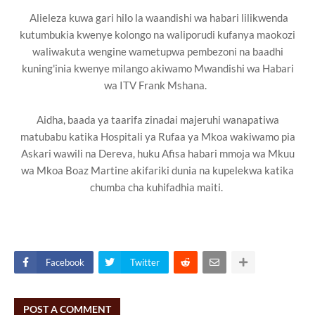
‎Alieleza kuwa gari hilo la waandishi wa habari lilikwenda
kutumbukia kwenye kolongo na waliporudi kufanya maokozi
waliwakuta wengine wametupwa pembezoni na baadhi
kuning'inia kwenye milango akiwamo Mwandishi wa Habari
wa ITV Frank Mshana. ‎ ‎
Aidha, baada ya taarifa zinadai majeruhi wanapatiwa
matubabu katika Hospitali ya Rufaa ya Mkoa wakiwamo pia
Askari wawili na Dereva, huku Afisa habari mmoja wa Mkuu
wa Mkoa Boaz Martine akifariki dunia na kupelekwa katika
chumba cha kuhifadhia maiti. ‎
Facebook
Twitter
POST A COMMENT