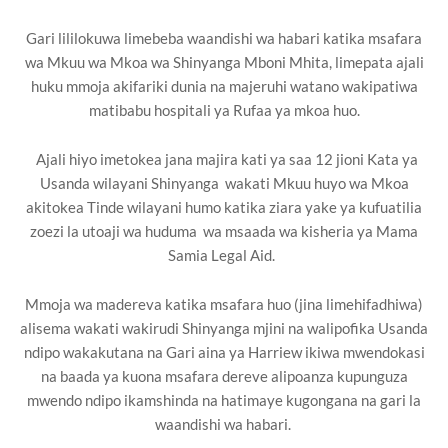
Gari lililokuwa limebeba waandishi wa habari katika msafara
wa Mkuu wa Mkoa wa Shinyanga Mboni Mhita, limepata ajali
huku mmoja akifariki dunia na majeruhi watano wakipatiwa
matibabu hospitali ya Rufaa ya mkoa huo.
‎ ‎Ajali hiyo imetokea jana majira kati ya saa 12 jioni Kata ya
Usanda wilayani Shinyanga wakati Mkuu huyo wa Mkoa
akitokea Tinde wilayani humo katika ziara yake ya kufuatilia
zoezi la utoaji wa huduma wa msaada wa kisheria ya Mama
Samia Legal Aid. ‎ ‎
Mmoja wa madereva katika msafara huo (jina limehifadhiwa)
alisema wakati wakirudi Shinyanga mjini na walipofika Usanda
ndipo wakakutana na Gari aina ya Harriew ikiwa mwendokasi
na baada ya kuona msafara dereve alipoanza kupunguza
mwendo ndipo ikamshinda na hatimaye kugongana na gari la
waandishi wa habari. ‎