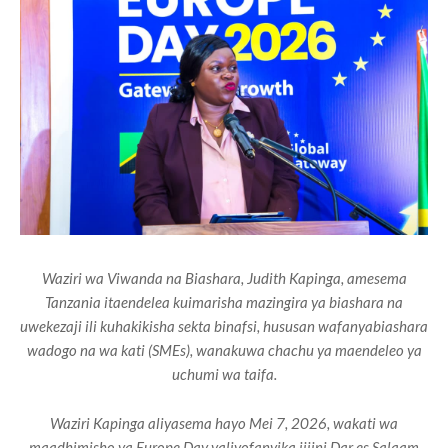
Waziri wa Viwanda na Biashara, Judith Kapinga, amesema
Tanzania itaendelea kuimarisha mazingira ya biashara na
uwekezaji ili kuhakikisha sekta binafsi, hususan wafanyabiashara
wadogo na wa kati (SMEs), wanakuwa chachu ya maendeleo ya
uchumi wa taifa.
Waziri Kapinga aliyasema hayo Mei 7, 2026, wakati wa
maadhimisho ya Europe Day yaliyofanyika jijini Dar es Salaam