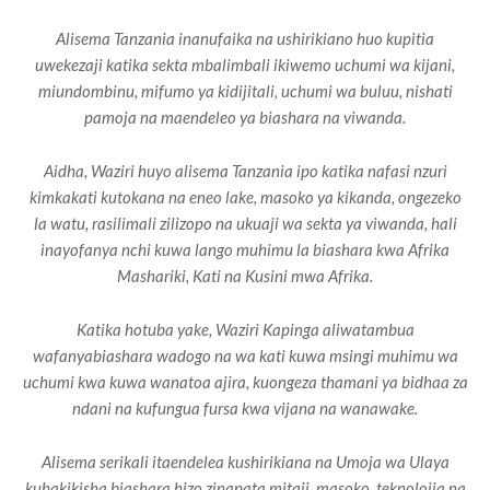
Alisema Tanzania inanufaika na ushirikiano huo kupitia
uwekezaji katika sekta mbalimbali ikiwemo uchumi wa kijani,
miundombinu, mifumo ya kidijitali, uchumi wa buluu, nishati
pamoja na maendeleo ya biashara na viwanda.
Aidha, Waziri huyo alisema Tanzania ipo katika nafasi nzuri
kimkakati kutokana na eneo lake, masoko ya kikanda, ongezeko
la watu, rasilimali zilizopo na ukuaji wa sekta ya viwanda, hali
inayofanya nchi kuwa lango muhimu la biashara kwa Afrika
Mashariki, Kati na Kusini mwa Afrika.
Katika hotuba yake, Waziri Kapinga aliwatambua
wafanyabiashara wadogo na wa kati kuwa msingi muhimu wa
uchumi kwa kuwa wanatoa ajira, kuongeza thamani ya bidhaa za
ndani na kufungua fursa kwa vijana na wanawake.
Alisema serikali itaendelea kushirikiana na Umoja wa Ulaya
kuhakikisha biashara hizo zinapata mitaji, masoko, teknolojia na