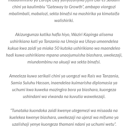
chini ya kaulimbiu “Gateway to Growth”, ambapo viongozi
mbalimbali, mabalozi, sekta binafsi na mashirika ya kimataifa
walishiriki.
Akizungumza katika hafla hiyo, Waziri Kapinga alisema
ushirikiano kati ya Tanzania na Umoja wa Ulaya umeendelea
kukua kwa zaidi ya miaka 50 kutoka ushirikiano wa maendeleo
hadi kuwa ushirikiano mpana unaojumuisha biashara, uwekezaji,
miundombinu na ukuaji wa sekta binafsi.
Ameeleza kuwa serikali chini ya uongozi wa Rais wa Tanzania,
Samia Suluhu Hassan, inaendelea kuimarisha diplomasia ya
uchumi kwa kuweka mazingira bora ya biashara, kuongeza
ushindani wa viwanda na kuvutia wawekezaji.
“Tunataka kuondoka zaidi kwenye utegemezi wa misaada na
kuelekea kwenye biashara, uwekezaji na ujenzi wa mifumo ya
uzalishaji yenye kuongeza thamani ndani ya uchumi wetu”.