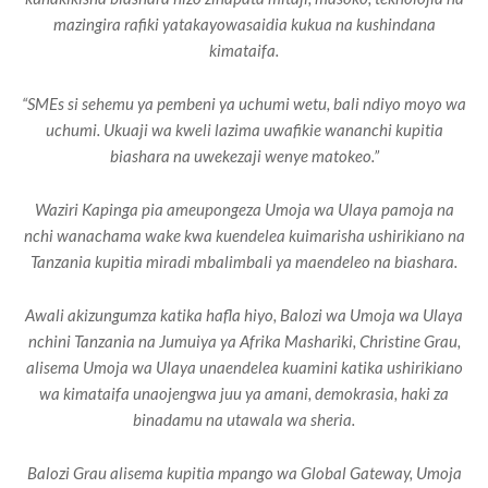
mazingira rafiki yatakayowasaidia kukua na kushindana
kimataifa.
“SMEs si sehemu ya pembeni ya uchumi wetu, bali ndiyo moyo wa
uchumi. Ukuaji wa kweli lazima uwafikie wananchi kupitia
biashara na uwekezaji wenye matokeo.”
Waziri Kapinga pia ameupongeza Umoja wa Ulaya pamoja na
nchi wanachama wake kwa kuendelea kuimarisha ushirikiano na
Tanzania kupitia miradi mbalimbali ya maendeleo na biashara.
Awali akizungumza katika hafla hiyo, Balozi wa Umoja wa Ulaya
nchini Tanzania na Jumuiya ya Afrika Mashariki, Christine Grau,
alisema Umoja wa Ulaya unaendelea kuamini katika ushirikiano
wa kimataifa unaojengwa juu ya amani, demokrasia, haki za
binadamu na utawala wa sheria.
Balozi Grau alisema kupitia mpango wa Global Gateway, Umoja