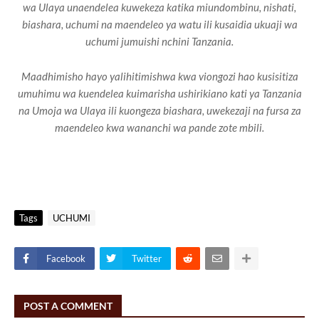
wa Ulaya unaendelea kuwekeza katika miundombinu, nishati,
biashara, uchumi na maendeleo ya watu ili kusaidia ukuaji wa
uchumi jumuishi nchini Tanzania.
Maadhimisho hayo yalihitimishwa kwa viongozi hao kusisitiza
umuhimu wa kuendelea kuimarisha ushirikiano kati ya Tanzania
na Umoja wa Ulaya ili kuongeza biashara, uwekezaji na fursa za
maendeleo kwa wananchi wa pande zote mbili.
Tags
UCHUMI
Facebook
Twitter
POST A COMMENT