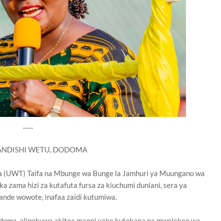
.......
ANDISHI WETU, DODOMA
 (UWT) Taifa na Mbunge wa Bunge la Jamhuri ya Muungano wa
 zama hizi za kutafuta fursa za kiuchumi duniani, sera ya
nde wowote, inafaa zaidi kutumiwa.
odoma, alipokuwa akitoa maoni yake kutokana na mwelekeo wa