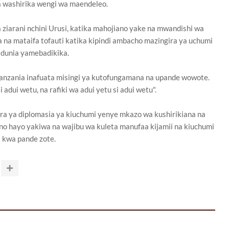
a washirika wengi wa maendeleo.
ziarani nchini Urusi, katika mahojiano yake na mwandishi wa
a na mataifa tofauti katika kipindi ambacho mazingira ya uchumi
dunia yamebadikika.
"Tanzania inafuata misingi ya kutofungamana na upande wowote.
i adui wetu, na rafiki wa adui yetu si adui wetu".
ra ya diplomasia ya kiuchumi yenye mkazo wa kushirikiana na
o hayo yakiwa na wajibu wa kuleta manufaa kijamii na kiuchumi
kwa pande zote.