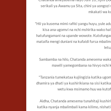
serikali ya Awamu ya Sita, chini ya uongoz
mkakati wa ku
"Hii ya kusema mimi rafiki yangu huyu, yule ad
kisa ana ugomvi na nchi mshirika wako hai
hatufungamani na upande wowote. Kutofunga
mataifa mengi duniani na kufaidi fursa mbalim
let
Sambamba na hilo, Chatanda amesema wakati
mawili yamegombana na hivyo nchi k
"Tanzania tumekataa kujiingizia katika ugom
dhamira ya dhati ya kushirikiana na sisi kati
wetu kwa msimamo huu wa kutof
Aidha, Chatanda amesema tunahitaji kushirik
katika nyanja mbalimbali kama kilimo, nishati,