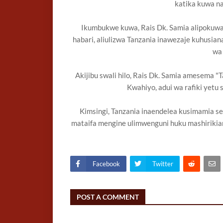
katika kuwa n
Ikumbukwe kuwa, Rais Dk. Samia alipokuwa 
habari, aliulizwa Tanzania inawezaje kuhusian
wa 
Akijibu swali hilo, Rais Dk. Samia amesema 
Kwahiyo, adui wa rafiki yetu s
Kimsingi, Tanzania inaendelea kusimamia se
mataifa mengine ulimwenguni huku mashirikian
Facebook
Twitter
POST A COMMENT