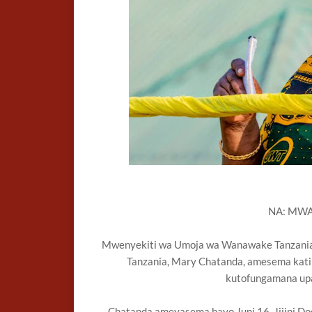
NA: MW
Mwenyekiti wa Umoja wa Wanawake Tanzania
Tanzania, Mary Chatanda, amesema katika
kutofungamana upa
Chatanda ameyasema hayo Juni 16, Jijini D