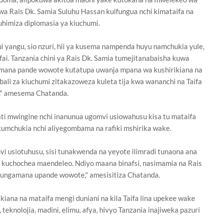
i wa Rais Dk. Samia Suluhu Hassan kuifungua nchi kimataifa na
himiza diplomasia ya kiuchumi.
ui yangu, sio nzuri, hii ya kusema nampenda huyu namchukia yule,
fai. Tanzania chini ya Rais Dk. Samia tumejitanabaisha kuwa
mana pande wowote kutatupa uwanja mpana wa kushirikiana na
bali za kiuchumi zitakazoweza kuleta tija kwa wananchi na Taifa
u," amesema Chatanda.
 mwingine nchi inanunua ugomvi usiowahusu kisa tu mataifa
umchukia nchi aliyegombama na rafiki mshirika wake.
vi usiotuhusu, sisi tunakwenda na yeyote ilimradi tunaona ana
ka kuchochea maendeleo. Ndiyo maana binafsi, nasimamia na Rais
ungamana upande wowote," amesisitiza Chatanda.
iana na mataifa mengi duniani na kila Taifa lina upekee wake
 teknolojia, madini, elimu, afya, hivyo Tanzania inajiweka pazuri