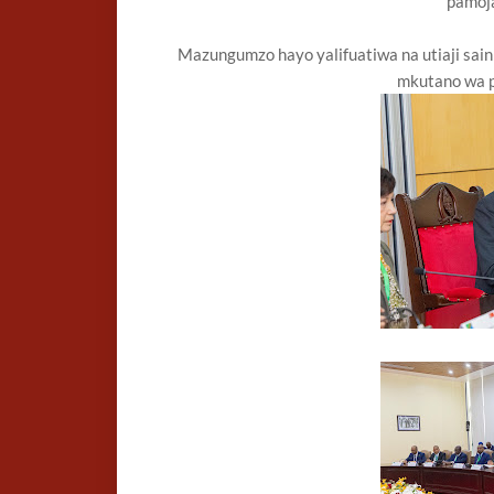
pamoja
Mazungumzo hayo yalifuatiwa na utiaji saini 
mkutano wa p