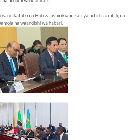
 na uchumi wa kidijitali.
wa mikataba na Hati za ushirikiano kati ya nchi hizo mbili, na
amoja na waandishi wa habari.