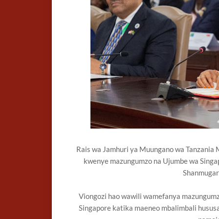
Rais wa Jamhuri ya Muungano wa Tanzania M
kwenye mazungumzo na Ujumbe wa Singap
Shanmugara
Viongozi hao wawili wamefanya mazungumzo 
Singapore katika maeneo mbalimbali hususani