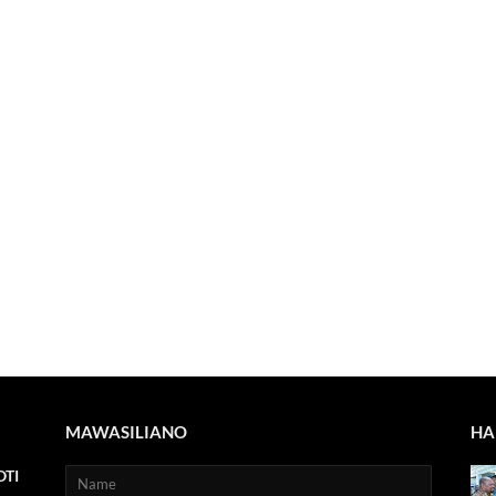
MAWASILIANO
HA
TI