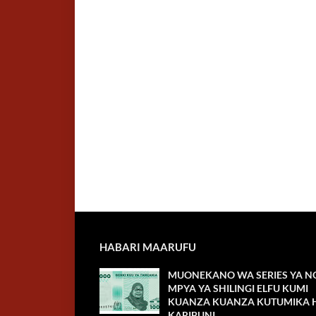
HABARI MAARUFU
MUONEKANO WA SERIES YA NO
MPYA YA SHILINGI ELFU KUMI
KUANZA KUANZA KUTUMIKA H
KARIBUNI