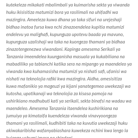
kutekeleza mikakati mbalimbali ya kuimarisha sekta ya viwanda
huku ikisisitiza matumizi bora ya rasilimali na uhifadhi wa
mazingira.
Ameeleza kuwa dhana ya taka sifuri na urejeshaji
bidhaa inatoa fursa kwa nchi zinazoendelea kupitia matumizi
endelevu ya malighafi, kupunguza upotevu baada ya mavuno,
kupunguza uzalishaji wa taka na kuongeza thamani ya bidhaa
zinazotengenezwa viwandani.
Kapinga amesema Serikali ya
Tanzania imeendelea kuunganisha masuala ya kukabiliana na
mabadiliko ya tabianchi katika sera na mipango ya maendeleo ya
viwanda kwa kuhamasisha matumizi ya nishati safi, ufanisi wa
nishati na teknolojia rafiki kwa mazingira.
Aidha, amesisitiza
kuwa mafanikio ya mageuzi ya kijani yanategemea uwekezaji wa
kutosha, upatikanaji wa teknolojia za kisasa pamoja na
ushirikiano madhubuti kati ya serikali, sekta binafsi na wadau wa
maendeleo.
Amesema Tanzania itaendelea kushirikiana na
jumuiya ya kimataifa kuendeleza viwanda vinavyoongeza
thamani ya rasilimali, kudhibiti taka na kuvutia uwekezaji huku
akiwakaribisha wafanyabiashara kuwekeza nchini kwa lengo la
kujenga uchumi imara na shindani.