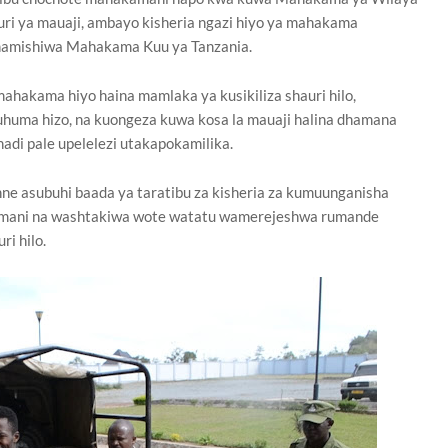
uri ya mauaji, ambayo kisheria ngazi hiyo ya mahakama
kuhamishiwa Mahakama Kuu ya Tanzania.
akama hiyo haina mamlaka ya kusikiliza shauri hilo,
huma hizo, na kuongeza kuwa kosa la mauaji halina dhamana
adi pale upelelezi utakapokamilika.
nne asubuhi baada ya taratibu za kisheria za kumuunganisha
mani na washtakiwa wote watatu wamerejeshwa rumande
i hilo.