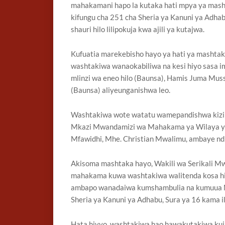
mahakamani hapo la kutaka hati mpya ya mas
kifungu cha 251 cha Sheria ya Kanuni ya Adha
shauri hilo lilipokuja kwa ajili ya kutajwa.
Kufuatia marekebisho hayo ya hati ya mashtaka
washtakiwa wanaokabiliwa na kesi hiyo sasa im
mlinzi wa eneo hilo (Baunsa), Hamis Juma Muss
(Baunsa) aliyeunganishwa leo.
Washtakiwa wote watatu wamepandishwa kizim
Mkazi Mwandamizi wa Mahakama ya Wilaya ya
Mfawidhi, Mhe. Christian Mwalimu, ambaye ndiye
Akisoma mashtaka hayo, Wakili wa Serikali Mw
mahakama kuwa washtakiwa walitenda kosa hil
ambapo wanadaiwa kumshambulia na kumuua Mz
Sheria ya Kanuni ya Adhabu, Sura ya 16 kama 
Hata hivyo, washtakiwa hao hawakutakiwa k