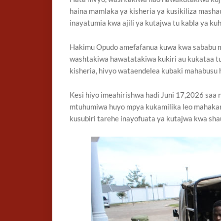
haina mamlaka ya kisheria ya kusikiliza masha
inayatumia kwa ajili ya kutajwa tu kabla ya 
Hakimu Opudo amefafanua kuwa kwa sababu mah
washtakiwa hawatatakiwa kukiri au kukataa tu
kisheria, hivyo wataendelea kubaki mahabusu h
Kesi hiyo imeahirishwa hadi Juni 17,2026 saa 
mtuhumiwa huyo mpya kukamilika leo mahaka
kusubiri tarehe inayofuata ya kutajwa kwa shaur