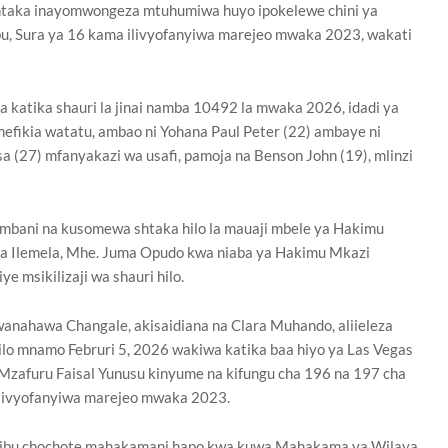
htaka inayomwongeza mtuhumiwa huyo ipokelewe chini ya
bu, Sura ya 16 kama ilivyofanyiwa marejeo mwaka 2023, wakati
 katika shauri la jinai namba 10492 la mwaka 2026, idadi ya
efikia watatu, ambao ni Yohana Paul Peter (22) ambaye ni
a (27) mfanyakazi wa usafi, pamoja na Benson John (19), mlinzi
bani na kusomewa shtaka hilo la mauaji mbele ya Hakimu
 Ilemela, Mhe. Juma Opudo kwa niaba ya Hakimu Mkazi
 msikilizaji wa shauri hilo.
anahawa Changale, akisaidiana na Clara Muhando, aliieleza
o mnamo Februri 5, 2026 wakiwa katika baa hiyo ya Las Vegas
afuru Faisal Yunusu kinyume na kifungu cha 196 na 197 cha
ilivyofanyiwa marejeo mwaka 2023.
ujibu chochote mahakamani hapo kwa kuwa Mahakama ya Wilaya