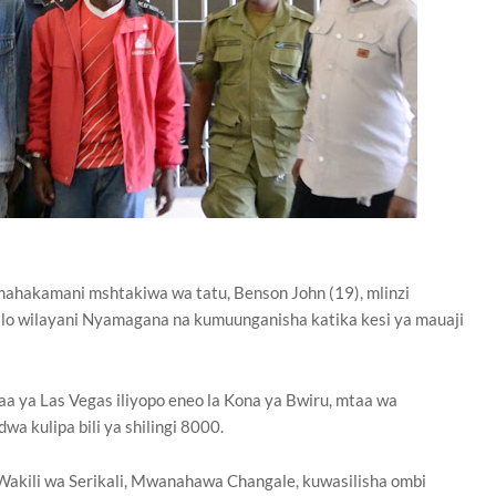
mahakamani mshtakiwa wa tatu, Benson John (19), mlinzi
lo wilayani Nyamagana na kumuunganisha katika kesi ya mauaji
a ya Las Vegas iliyopo eneo la Kona ya Bwiru, mtaa wa
a kulipa bili ya shilingi 8000.
 Wakili wa Serikali, Mwanahawa Changale, kuwasilisha ombi