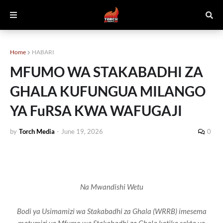
Home
HABARI
MFUMO WA STAKABADHI ZA
GHALA KUFUNGUA MILANGO
YA FuRSA KWA WAFUGAJI
by
Torch Media
-
June 19, 2026
0
Na Mwandishi Wetu
Bodi ya Usimamizi wa Stakabadhi za Ghala (WRRB) imesema