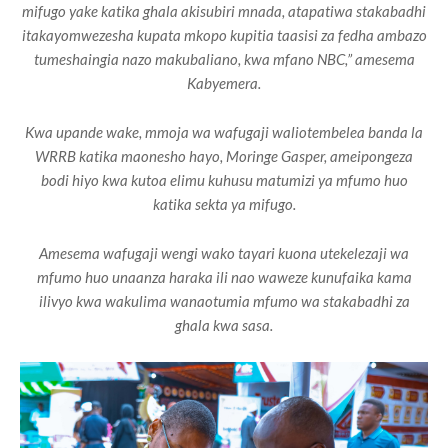
mifugo yake katika ghala akisubiri mnada, atapatiwa stakabadhi
itakayomwezesha kupata mkopo kupitia taasisi za fedha ambazo
tumeshaingia nazo makubaliano, kwa mfano NBC,” amesema
Kabyemera.
Kwa upande wake, mmoja wa wafugaji waliotembelea banda la
WRRB katika maonesho hayo, Moringe Gasper, ameipongeza
bodi hiyo kwa kutoa elimu kuhusu matumizi ya mfumo huo
katika sekta ya mifugo.
Amesema wafugaji wengi wako tayari kuona utekelezaji wa
mfumo huo unaanza haraka ili nao waweze kunufaika kama
ilivyo kwa wakulima wanaotumia mfumo wa stakabadhi za
ghala kwa sasa.