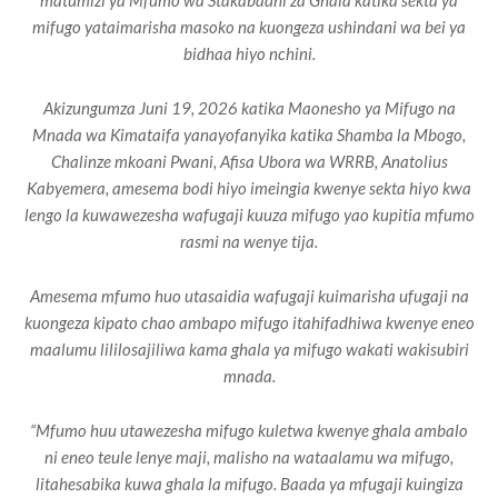
matumizi ya Mfumo wa Stakabadhi za Ghala katika sekta ya
mifugo yataimarisha masoko na kuongeza ushindani wa bei ya
bidhaa hiyo nchini.
Akizungumza Juni 19, 2026 katika Maonesho ya Mifugo na
Mnada wa Kimataifa yanayofanyika katika Shamba la Mbogo,
Chalinze mkoani Pwani, Afisa Ubora wa WRRB, Anatolius
Kabyemera, amesema bodi hiyo imeingia kwenye sekta hiyo kwa
lengo la kuwawezesha wafugaji kuuza mifugo yao kupitia mfumo
rasmi na wenye tija.
Amesema mfumo huo utasaidia wafugaji kuimarisha ufugaji na
kuongeza kipato chao ambapo mifugo itahifadhiwa kwenye eneo
maalumu lililosajiliwa kama ghala ya mifugo wakati wakisubiri
mnada.
“Mfumo huu utawezesha mifugo kuletwa kwenye ghala ambalo
ni eneo teule lenye maji, malisho na wataalamu wa mifugo,
litahesabika kuwa ghala la mifugo. Baada ya mfugaji kuingiza