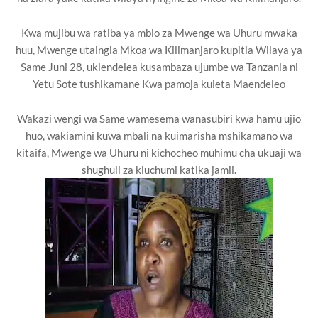
Kwa mujibu wa ratiba ya mbio za Mwenge wa Uhuru mwaka
huu, Mwenge utaingia Mkoa wa Kilimanjaro kupitia Wilaya ya
Same Juni 28, ukiendelea kusambaza ujumbe wa Tanzania ni
Yetu Sote tushikamane Kwa pamoja kuleta Maendeleo
Wakazi wengi wa Same wamesema wanasubiri kwa hamu ujio
huo, wakiamini kuwa mbali na kuimarisha mshikamano wa
kitaifa, Mwenge wa Uhuru ni kichocheo muhimu cha ukuaji wa
shughuli za kiuchumi katika jamii.