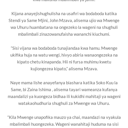
Kijana anayejishughulisha na usafiri wa bodaboda katika
Stendi ya Same Mjini, John Mzava, alisema ujio wa Mwenge
wa Uhuru huambatana na ongezeko la wageni na shughuli
mbalimbali zinazowanufaisha wananchi kiuchumi.
“Sisi vijana wa bodaboda tunajiandaa kwa hamu. Mwenge
ukifika huja na watu wengi, hivyo abiria wanaongezeka na
kipato chetu kinapanda. Hii ni fursa muhimu kwetu
kujiongezea kipato,” alisema Mzava.
Naye mama lishe anayefanya biashara katika Soko Kuu la
Same, bi Zaina Ishima , alisema tayari wameanza kufanya
maandalizi ya kuongeza bidhaa ili kukidhi mahitaji ya wageni
watakaohudhuria shughuli za Mwenge wa Uhuru.
“Kila Mwenge unapofika mauzo ya chai, maandazi na vyakula
mbalimbali huongezeka. Wageni wanahitaji huduma na sisi