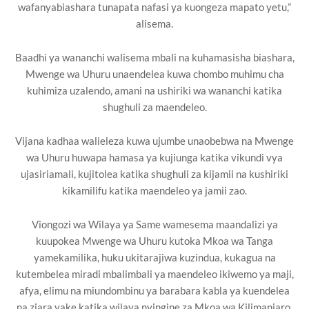
wafanyabiashara tunapata nafasi ya kuongeza mapato yetu,”
alisema.
Baadhi ya wananchi walisema mbali na kuhamasisha biashara,
Mwenge wa Uhuru unaendelea kuwa chombo muhimu cha
kuhimiza uzalendo, amani na ushiriki wa wananchi katika
shughuli za maendeleo.
Vijana kadhaa walieleza kuwa ujumbe unaobebwa na Mwenge
wa Uhuru huwapa hamasa ya kujiunga katika vikundi vya
ujasiriamali, kujitolea katika shughuli za kijamii na kushiriki
kikamilifu katika maendeleo ya jamii zao.
Viongozi wa Wilaya ya Same wamesema maandalizi ya
kuupokea Mwenge wa Uhuru kutoka Mkoa wa Tanga
yamekamilika, huku ukitarajiwa kuzindua, kukagua na
kutembelea miradi mbalimbali ya maendeleo ikiwemo ya maji,
afya, elimu na miundombinu ya barabara kabla ya kuendelea
na ziara yake katika wilaya nyingine za Mkoa wa Kilimanjaro.