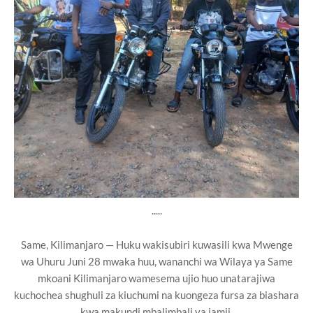
.....
Same, Kilimanjaro — Huku wakisubiri kuwasili kwa Mwenge
wa Uhuru Juni 28 mwaka huu, wananchi wa Wilaya ya Same
mkoani Kilimanjaro wamesema ujio huo unatarajiwa
kuchochea shughuli za kiuchumi na kuongeza fursa za biashara
kwa makundi mbalimbali ya jamii.