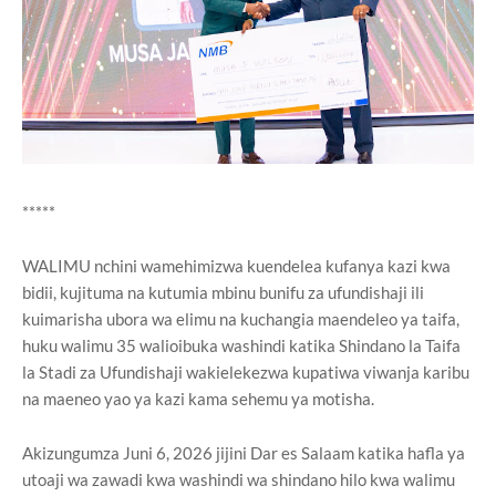
*****
WALIMU nchini wamehimizwa kuendelea kufanya kazi kwa
bidii, kujituma na kutumia mbinu bunifu za ufundishaji ili
kuimarisha ubora wa elimu na kuchangia maendeleo ya taifa,
huku walimu 35 walioibuka washindi katika Shindano la Taifa
la Stadi za Ufundishaji wakielekezwa kupatiwa viwanja karibu
na maeneo yao ya kazi kama sehemu ya motisha.
Akizungumza Juni 6, 2026 jijini Dar es Salaam katika hafla ya
utoaji wa zawadi kwa washindi wa shindano hilo kwa walimu