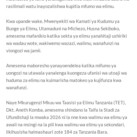
rasilimali watu inayozalishwa kupitia mfumo wa elimu.
Kwa upande wake, Mwenyekiti wa Kamati ya Kudumu ya
Bunge ya Elimu, Utamaduni na Michezo, Husna Sekiboko,
amesema mafanikio katika sekta ya elimu yanahitaji ushiriki
wa wadau wote, wakiwemo wazazi, walimu, wanafunzi na
viongozi wa jamii.
Amesema maboresho yanayoendelea katika mifumo ya
uongozi na utawala yanalenga kuongeza ufanisi wa utoaji wa
huduma za elimu na kuimarisha matokeo ya kujifunza kwa
wanafunzi.
Naye Mkurugenzi Mkuu wa Taasisi ya Elimu Tanzania (TET),
Dkt. Aneth Komba, amesema shindano la Taifa la Stadi za
Ufundishaji la mwaka 2026 ni la nne kwa walimu wa elimu ya
awali na msingi na la pili kwa walimu wa elimu ya sekondari,
likihusisha halmashauri zote 184 za Tanzania Bara.