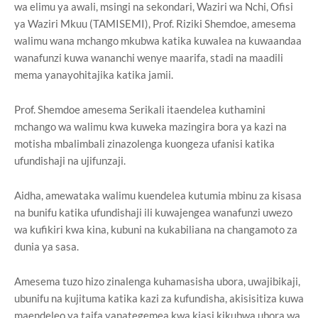
wa elimu ya awali, msingi na sekondari, Waziri wa Nchi, Ofisi
ya Waziri Mkuu (TAMISEMI), Prof. Riziki Shemdoe, amesema
walimu wana mchango mkubwa katika kuwalea na kuwaandaa
wanafunzi kuwa wananchi wenye maarifa, stadi na maadili
mema yanayohitajika katika jamii.
Prof. Shemdoe amesema Serikali itaendelea kuthamini
mchango wa walimu kwa kuweka mazingira bora ya kazi na
motisha mbalimbali zinazolenga kuongeza ufanisi katika
ufundishaji na ujifunzaji.
Aidha, amewataka walimu kuendelea kutumia mbinu za kisasa
na bunifu katika ufundishaji ili kuwajengea wanafunzi uwezo
wa kufikiri kwa kina, kubuni na kukabiliana na changamoto za
dunia ya sasa.
Amesema tuzo hizo zinalenga kuhamasisha ubora, uwajibikaji,
ubunifu na kujituma katika kazi za kufundisha, akisisitiza kuwa
maendeleo ya taifa yanategemea kwa kiasi kikubwa ubora wa