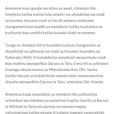
Amesema kwa upande wa elimu ya awali, shindano hilo
limejikita katika kuimarisha umahiri wa ufundishaji wa stadi
za kusoma, hususan sauti za herufi ambazo zimekuwa
changamoto kwa baadhi ya wanafunzi katika kuzitamka na
kuzitumia kwa usahihi katika kuunda silabi na maneno.
“Lengo la shindano hili ni kusaidia kutatua changamoto za
ufundishaji na ujifunzaji wa stadi za Kusoma, Kuandika na
Kuhesabu (KKK) ili kuhakikisha wanafunzi wanazimudu stadi
hizo muhimu wanapofikia Darasa la Tatu. Eneo hili la ushindani
linaunga mkono maono ya Mheshimiwa Rais Dkt. Samia
Suluhu Hassan ya kuhakikisha watoto wote wanasoma kwa
ufasaha wanapofikia Darasa la Tatu,” amesema Dkt. Komba.
Ameeleza kuwa maandalizi ya shindano hilo yalihusisha
uchambuzi wa matokeo ya wanafunzi kupitia taarifa za Baraza
la Mitihani la Tanzania pamoja na maeneo mapya
yaliyoingizwa katika mtaala ili kubaini maeneo yanayohitaji