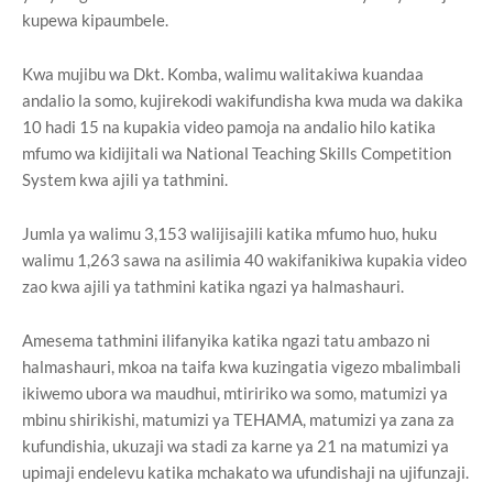
kupewa kipaumbele.
Kwa mujibu wa Dkt. Komba, walimu walitakiwa kuandaa
andalio la somo, kujirekodi wakifundisha kwa muda wa dakika
10 hadi 15 na kupakia video pamoja na andalio hilo katika
mfumo wa kidijitali wa National Teaching Skills Competition
System kwa ajili ya tathmini.
Jumla ya walimu 3,153 walijisajili katika mfumo huo, huku
walimu 1,263 sawa na asilimia 40 wakifanikiwa kupakia video
zao kwa ajili ya tathmini katika ngazi ya halmashauri.
Amesema tathmini ilifanyika katika ngazi tatu ambazo ni
halmashauri, mkoa na taifa kwa kuzingatia vigezo mbalimbali
ikiwemo ubora wa maudhui, mtiririko wa somo, matumizi ya
mbinu shirikishi, matumizi ya TEHAMA, matumizi ya zana za
kufundishia, ukuzaji wa stadi za karne ya 21 na matumizi ya
upimaji endelevu katika mchakato wa ufundishaji na ujifunzaji.