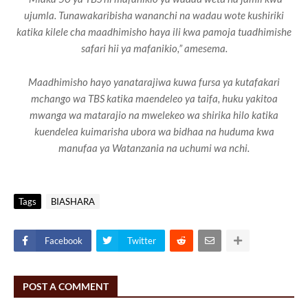
ujumla. Tunawakaribisha wananchi na wadau wote kushiriki
katika kilele cha maadhimisho haya ili kwa pamoja tuadhimishe
safari hii ya mafanikio,” amesema.
Maadhimisho hayo yanatarajiwa kuwa fursa ya kutafakari
mchango wa TBS katika maendeleo ya taifa, huku yakitoa
mwanga wa matarajio na mwelekeo wa shirika hilo katika
kuendelea kuimarisha ubora wa bidhaa na huduma kwa
manufaa ya Watanzania na uchumi wa nchi.
Tags
BIASHARA
Facebook
Twitter
POST A COMMENT