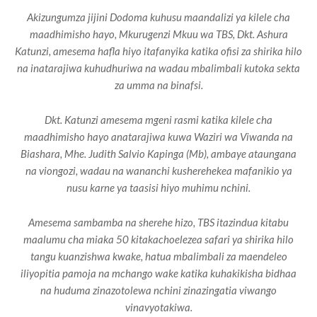
Akizungumza jijini Dodoma kuhusu maandalizi ya kilele cha
maadhimisho hayo, Mkurugenzi Mkuu wa TBS, Dkt. Ashura
Katunzi, amesema hafla hiyo itafanyika katika ofisi za shirika hilo
na inatarajiwa kuhudhuriwa na wadau mbalimbali kutoka sekta
za umma na binafsi.
Dkt. Katunzi amesema mgeni rasmi katika kilele cha
maadhimisho hayo anatarajiwa kuwa Waziri wa Viwanda na
Biashara, Mhe. Judith Salvio Kapinga (Mb), ambaye ataungana
na viongozi, wadau na wananchi kusherehekea mafanikio ya
nusu karne ya taasisi hiyo muhimu nchini.
Amesema sambamba na sherehe hizo, TBS itazindua kitabu
maalumu cha miaka 50 kitakachoelezea safari ya shirika hilo
tangu kuanzishwa kwake, hatua mbalimbali za maendeleo
iliyopitia pamoja na mchango wake katika kuhakikisha bidhaa
na huduma zinazotolewa nchini zinazingatia viwango
vinavyotakiwa.