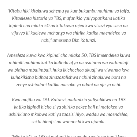
“Kitabu hiki kitakuwa sehemu ya kumbukumbu muhimu ya taifa.
Kitaelezea historia ya TBS, mafanikio yaliyopatikana katika
kipindi cha miaka 50 na kitakuwa rejea kwa vizazi vya sasa na
vijavyo ili kuelewa mchango wa shirika katika maendeleo ya
nchi,” amesema Dkt. Katunzi.
Ameeleza kuwa kwa kipindi cha miaka 50, TBS imeendelea kuwa
mhimili muhimu katika kulinda afya na usalama wa watumiaji
wa bidhaa mbalimbali, huku ikichochea ukuaji wa viwanda kwa
kuhakikisha bidhaa zinazozalishwa nchini zinakuwa bora na
zenye ushindani katika masoko ya ndani na nje ya nchi.
Kwa mujibu wa Dkt. Katunzi, mafanikio yaliyofikiwa na TBS
katika kipindi hicho si ya shirika pekee bali ni matokeo ya
ushirikiano mkubwa kati ya taasisi hiyo, wadau wa maendeleo,
sekta binafsi na wananchi kwa ujumla.
“Miaka 50 ya TBS ni mafanikio ya wadau wetu na jamii kwa