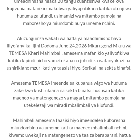
umeadhimisha miaka 20 tangu kuanzishwa kwake kwa
kujivunia mafanikio makubwa yaliyopatikana katika utoaji wa
huduma za ufundi, usimamizi wa mitambo pamoja na
maboresho ya miundombinu ya umeme nchini.
Akizungumza wakati wa hafla ya maadhimisho hayo
iliyofanyika jijini Dodoma June 24,2026 Mkurugenzi Mkuu wa
TEMESA Kheri Mahimbali, amesema mafanikio yaliyofikiwa
katika kipindi hicho yametokana na juhudi za wafanyakazi na
ushirikiano mzuri kati ya taasisi hiyo, Serikali na sekta binafsi.
Amesema TEMESA imeendelea kupanua wigo wa huduma
zake kwa kushirikiana na sekta binafsi, hususan katika
maeneo ya matengenezo ya magari, mitambo pamoja na
utekelezaji wa miradi mbalimbali ya kiufundi.
Mahimbali amesema taasisi hiyo imeendelea kuboresha
miundombinu ya umeme katika maeneo mbalimbali nchini,
ikiwemo uwekaji na matengenezo ya taa za barabarani, hatua