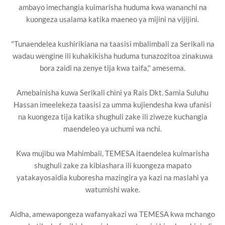
ambayo imechangia kuimarisha huduma kwa wananchi na
kuongeza usalama katika maeneo ya mijini na vijijini.
"Tunaendelea kushirikiana na taasisi mbalimbali za Serikali na
wadau wengine ili kuhakikisha huduma tunazozitoa zinakuwa
bora zaidi na zenye tija kwa taifa," amesema.
Amebainisha kuwa Serikali chini ya Rais Dkt. Samia Suluhu
Hassan imeelekeza taasisi za umma kujiendesha kwa ufanisi
na kuongeza tija katika shughuli zake ili ziweze kuchangia
maendeleo ya uchumi wa nchi.
Kwa mujibu wa Mahimbali, TEMESA itaendelea kuimarisha
shughuli zake za kibiashara ili kuongeza mapato
yatakayosaidia kuboresha mazingira ya kazi na maslahi ya
watumishi wake.
Aidha, amewapongeza wafanyakazi wa TEMESA kwa mchango