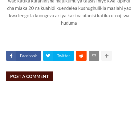
wao katika kufanikisha majukumu ya taasisi hiyo kwa kipindi
cha miaka 20 na kuahidi kuendelea kushughulikia maslahi yao
kwa lengo la kuongeza ari ya kazi na ufanisi katika utoaji wa
huduma
Facebook
Twitter
POST A COMMENT