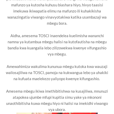
mafunzo ya kutosha kuhusu biashara hiyo, hivyo taasisi
imekuwa ikiwapatia elimu na mafunzo ili kuhakikisha
wanazingatia viwango vinavyotakiwa katika usambazaji wa
mbegu bora.
Aidha, amesema TOSCI inaendelea kuelimisha wananchi
namna ya kutambua mbegu halisi na kutofautisha na mbegu
bandia kwa kuangalia lebo zilizowekwa kwenye vifungashio
vya mbegu.
Amewahimiza wakulima kununua mbegu kutoka kwa wauzaji
waliosajiliwa na TOSCI, pamoja na kukwangua lebo ya uhakiki
na kufuata maelekezo yaliyopo kwenye kifungashio.
Amesema mbegu ikiwa imethibitishwa na kusajiliwa, mnunuzi
atapokea ujumbe mfupi kupitia simu yake ya mkononi
unaothibitisha kuwa mbegu hiyo ni halisi na imekidhi viwango
vya ubora.