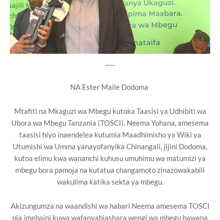
.......
NA Ester Maile Dodoma
Mtafiti na Mkaguzi wa Mbegu kutoka Taasisi ya Udhibiti wa
Ubora wa Mbegu Tanzania (TOSCI), Neema Yohana, amesema
taasisi hiyo inaendelea kutumia Maadhimisho ya Wiki ya
Utumishi wa Umma yanayofanyika Chinangali, jijini Dodoma,
kutoa elimu kwa wananchi kuhusu umuhimu wa matumizi ya
mbegu bora pamoja na kutatua changamoto zinazowakabili
wakulima katika sekta ya mbegu.
Akizungumza na waandishi wa habari Neema amesema TOSCI
pia imebaini kuwa wafanyabiashara wengi wa mbegu hawana