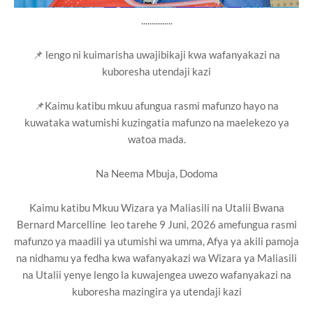
...............
📌 lengo ni kuimarisha uwajibikaji kwa wafanyakazi na
kuboresha utendaji kazi
📌Kaimu katibu mkuu afungua rasmi mafunzo hayo na
kuwataka watumishi kuzingatia mafunzo na maelekezo ya
watoa mada.
Na Neema Mbuja, Dodoma
Kaimu katibu Mkuu Wizara ya Maliasili na Utalii Bwana
Bernard Marcelline leo tarehe 9 Juni, 2026 amefungua rasmi
mafunzo ya maadili ya utumishi wa umma, Afya ya akili pamoja
na nidhamu ya fedha kwa wafanyakazi wa Wizara ya Maliasili
na Utalii yenye lengo la kuwajengea uwezo wafanyakazi na
kuboresha mazingira ya utendaji kazi