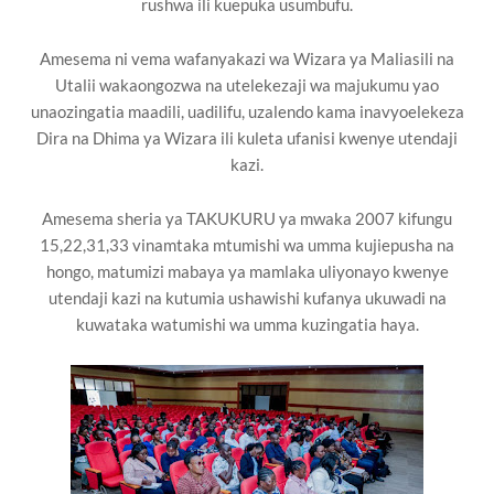
rushwa ili kuepuka usumbufu.
Amesema ni vema wafanyakazi wa Wizara ya Maliasili na
Utalii wakaongozwa na utelekezaji wa majukumu yao
unaozingatia maadili, uadilifu, uzalendo kama inavyoelekeza
Dira na Dhima ya Wizara ili kuleta ufanisi kwenye utendaji
kazi.
Amesema sheria ya TAKUKURU ya mwaka 2007 kifungu
15,22,31,33 vinamtaka mtumishi wa umma kujiepusha na
hongo, matumizi mabaya ya mamlaka uliyonayo kwenye
utendaji kazi na kutumia ushawishi kufanya ukuwadi na
kuwataka watumishi wa umma kuzingatia haya.