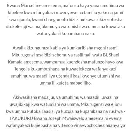
Bwana Marcelline amesema, mafunzo haya yana umuhimu wa
kipekee kwa mfanyakazi mwenyewe na familia yake na jamii
kwa ujumla, kwani changamoto hizi zimekuwa zikizorotesha
utekelezaji wa majukumu ya watumishi wa umma na kuwataka
wafanyakazi kupambana nazo.
Awali akizungumza kabla ya kumkaribisha mgeni rasmi,
Mkurugenzi msaidizi sehemu ya rasilimali watu Bi. Shani
Kamala amesema, wameamua kuendesha mafunzo hayo kwa
lengo la kukumbushana na kuwaelekeza wafanyakazi
umuhimu wa maadili ya utendaji kazi kwenye utumishi wa
umma ili kuleta mabadiliko.
Akiwasilisha mada juu ya umuhimu wa maadili uwazi na
uwajibikaji kwa watumishi wa umma, Mkurugenzi wa elimu
kwa umma kutoka Taasisi ya kuzuia na kupambana na rushwa -
TAKUKURU Bwana Joseph Mwaiswelo amesema ni vyema
wafanyakazi kujiepusha na vitendo vinavyochochea mianya ya