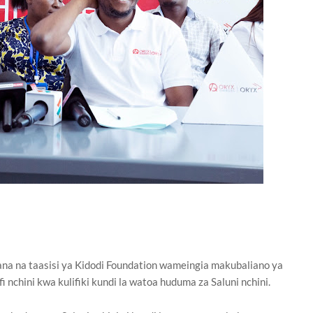
a na taasisi ya Kidodi Foundation wameingia makubaliano ya
 nchini kwa kulifiki kundi la watoa huduma za Saluni nchini.