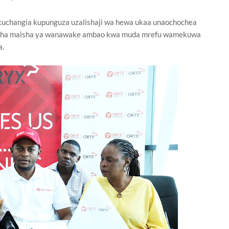
a kuchangia kupunguza uzalishaji wa hewa ukaa unaochochea
resha maisha ya wanawake ambao kwa muda mrefu wamekuwa
a.