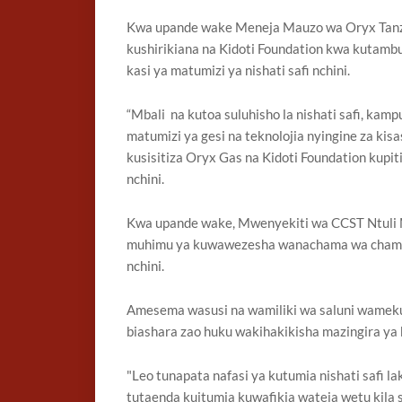
Kwa upande wake Meneja Mauzo wa Oryx Tanz
kushirikiana na Kidoti Foundation kwa kutam
kasi ya matumizi ya nishati safi nchini.
“Mbali na kutoa suluhisho la nishati safi, kam
matumizi ya gesi na teknolojia nyingine za kis
kusisitiza Oryx Gas na Kidoti Foundation kupi
nchini.
Kwa upande wake, Mwenyekiti wa CCST Ntuli
muhimu ya kuwawezesha wanachama wa chama hi
nchini.
Amesema wasusi na wamiliki wa saluni wameku
biashara zao huku wakihakikisha mazingira ya 
"Leo tunapata nafasi ya kutumia nishati safi lak
tutaenda kuitumia kuwafikia wateja wetu kila 