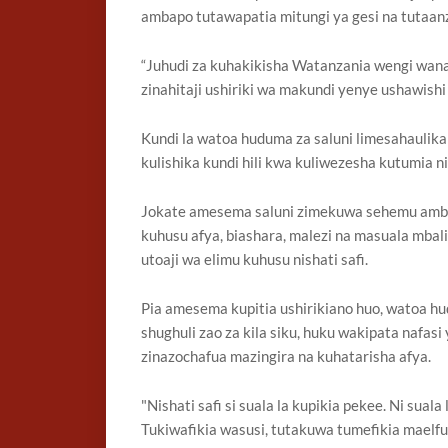
ambapo tutawapatia mitungi ya gesi na tutaa
“Juhudi za kuhakikisha Watanzania wengi wanatu
zinahitaji ushiriki wa makundi yenye ushawishi
Kundi la watoa huduma za saluni limesahaulika
kulishika kundi hili kwa kuliwezesha kutumia nis
Jokate amesema saluni zimekuwa sehemu amba
kuhusu afya, biashara, malezi na masuala mba
utoaji wa elimu kuhusu nishati safi.
Pia amesema kupitia ushirikiano huo, watoa hu
shughuli zao za kila siku, huku wakipata nafa
zinazochafua mazingira na kuhatarisha afya.
"Nishati safi si suala la kupikia pekee. Ni sual
Tukiwafikia wasusi, tutakuwa tumefikia maelfu