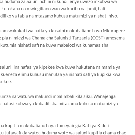
a huduma za Saluni nchini ni kundi lenye uwezo mkubwa wa
a kutokana na mwingiliano wao wa karibu na jamii, hali
iko ya tabia na mtazamo kuhusu matumizi ya nishati hiyo.
alaam wakakati wa hafla ya kusaini makubaliano hayo Mkurugenzi
 pia ni mlezi wa Chama cha Salunisti Tanzania (CCST) amesema
kutumia nishati safi na kuwa mabalozi wa kuhamasisha
aluni lina nafasi ya kipekee kwa kuwa hukutana na mamia ya
 kueneza elimu kuhusu manufaa ya nishati safi ya kupikia kwa
pekee.
mza na watu wa makundi mbalimbali kila siku. Wanajenga
a nafasi kubwa ya kubadilisha mitazamo kuhusu matumizi ya
a kupitia makubaliano haya tumeyaingia Kati ya Kidoti
tu tutawafikia watoa huduma wote wa saluni kupitia chama chao