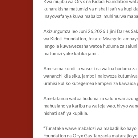
Kwa mujibu wa Oryx na Kidodi Foundation wato
kuharakisha matumizi ya nishati safi ya kupiki
inayowafanya kuwa mabalozi muhimu wa mabadil
Akizungumza leo Juni 26,2026 Jijini Dar es S
wa Kidoti Foundation, Jokate Mwegelo, ambaye
lengo la kuwawezesha watoa huduma za saluni 
matumizi yake katika jamii.
Amesema kundi la wasusi na watoa huduma za s
wananchi kila siku, jambo linaloweza kutumiwa
urahisi kuliko kutegemea kampeni za kawaida 
Amefafanua watoa huduma za saluni wanazungu
mahusiano ya karibu na wateja wao, hivyo wan
nishati safi ya kupikia.
“Tunataka wawe mabalozi wa mabadiliko hayo n
Foundation na Oryx Gas Tanzania matarajio ye