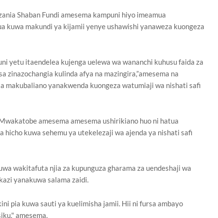
ania Shaban Fundi amesema kampuni hiyo imeamua
bua kuwa makundi ya kijamii yenye ushawishi yanaweza kuongeza
puni yetu itaendelea kujenga uelewa wa wananchi kuhusu faida za
asa zinazochangia kulinda afya na mazingira,”amesema na
tia makubaliano yanakwenda kuongeza watumiaji wa nishati safi
 Mwakatobe amesema amesema ushirikiano huo ni hatua
cho kuwa sehemu ya utekelezaji wa ajenda ya nishati safi
wa wakitafuta njia za kupunguza gharama za uendeshaji wa
kazi yanakuwa salama zaidi.
ini pia kuwa sauti ya kuelimisha jamii. Hii ni fursa ambayo
siku," amesema.