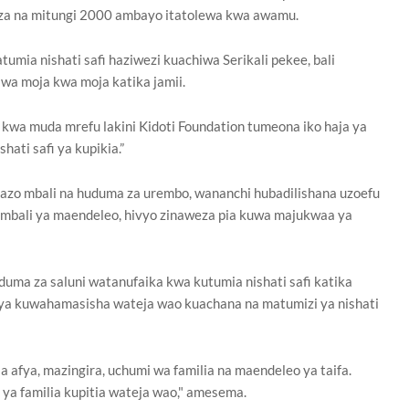
nza na mitungi 2000 ambayo itatolewa kwa awamu.
mia nishati safi haziwezi kuachiwa Serikali pekee, bali
 wa moja kwa moja katika jamii.
 kwa muda mrefu lakini Kidoti Foundation tumeona iko haja ya
hati safi ya kupikia.”
zo mbali na huduma za urembo, wananchi hubadilishana uzoefu
limbali ya maendeleo, hivyo zinaweza pia kuwa majukwaa ya
duma za saluni watanufaika kwa kutumia nishati safi katika
si ya kuwahamasisha wateja wao kuachana na matumizi ya nishati
a la afya, mazingira, uchumi wa familia na maendeleo ya taifa.
 ya familia kupitia wateja wao," amesema.