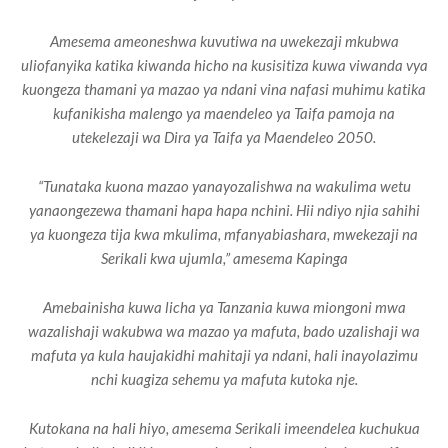
Amesema ameoneshwa kuvutiwa na uwekezaji mkubwa
uliofanyika katika kiwanda hicho na kusisitiza kuwa viwanda vya
kuongeza thamani ya mazao ya ndani vina nafasi muhimu katika
kufanikisha malengo ya maendeleo ya Taifa pamoja na
utekelezaji wa Dira ya Taifa ya Maendeleo 2050.
“Tunataka kuona mazao yanayozalishwa na wakulima wetu
yanaongezewa thamani hapa hapa nchini. Hii ndiyo njia sahihi
ya kuongeza tija kwa mkulima, mfanyabiashara, mwekezaji na
Serikali kwa ujumla,” amesema Kapinga
Amebainisha kuwa licha ya Tanzania kuwa miongoni mwa
wazalishaji wakubwa wa mazao ya mafuta, bado uzalishaji wa
mafuta ya kula haujakidhi mahitaji ya ndani, hali inayolazimu
nchi kuagiza sehemu ya mafuta kutoka nje.
Kutokana na hali hiyo, amesema Serikali imeendelea kuchukua