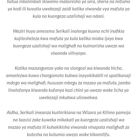
hatua mbalimbali ikiwemo maboresho ya sera, sheria na mifumo
ya kodi ili kuvutia uwekezaji zaidi katika viwanda vya mafuta ya
kula na kuongeza uzalishaji wa ndani.
Waziri huyo amesema Serikali inalenga kuona nchi inafikia
kujitosheleza kwa mafuta ya kula katika miaka ijayo kwa
kuongeza uzalishaji wa malighafi na kuimarisha uwezo wa
viwanda vilivyopo.
Katika mazungumzo yake na viongozi wa kiwanda hicho,
ameelezwa kuwa changamoto kubwa inayokikabili ni upatikanaji
mdogo wa malighafi, hususan mbegu za mazao ya mafuta, jambo
linalofanya kiwanda kufanya kazi chini ya uwezo wake licha ya
uwekezaji mkubwa uliowekwa.
Aidha, Serikali imeanza kushirikiana na Wizara ya Kilimo pamoja
na taasisi zake kuweka mikakati ya kuongeza uzalishaji wa
mazao ya mafuta ili kuhakikisha viwanda vinapata malighafi za
kutosha na kutumia uwezo wake kikamilifu.