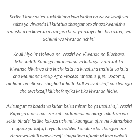
Serikali itaendelea kushirikiana kwa karibu na wawekezaji wa
sekta ya viwanda ili kutatua changamoto zinazokwamisha
uzalishaji na kuweka mazingira bora yatakayochochea ukuaji wa
uchumi wa viwanda nchini.
Kauli hiyo imetolewa na Waziri wa Viwanda na Biashara,
Mhe.Judith Kapinga mara baada ya kufanya ziara katika
kiwanda kikubwa cha kuchakata na kuzalisha mafuta ya kula
cha Mainland Group Agro Process Tanzania jijini Dodoma,
ambapo amejionea shughuli mbalimbali za uzalishaji na kiwango
cha uwekezaji kilichofanyika katika kiwanda hicho.
Akizungumza baada ya kutembelea mitambo ya uzalishaji, Waziri
Kapinga amesema Serikali inatambua mchango mkubwa wa
sekta binafsi katika kukuza uchumi, kuongeza ajira na kuimarisha
mapato ya Taifa, hivyo itaendelea kuhakikisha changamoto
zinazowakabili wawekezaji zinapatiwa ufumbuzi kwa wakati.