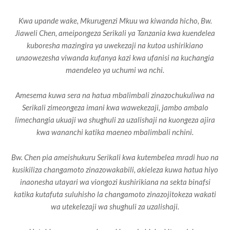
Kwa upande wake, Mkurugenzi Mkuu wa kiwanda hicho, Bw.
Jiaweli Chen, ameipongeza Serikali ya Tanzania kwa kuendelea
kuboresha mazingira ya uwekezaji na kutoa ushirikiano
unaowezesha viwanda kufanya kazi kwa ufanisi na kuchangia
maendeleo ya uchumi wa nchi.
Amesema kuwa sera na hatua mbalimbali zinazochukuliwa na
Serikali zimeongeza imani kwa wawekezaji, jambo ambalo
limechangia ukuaji wa shughuli za uzalishaji na kuongeza ajira
kwa wananchi katika maeneo mbalimbali nchini.
Bw. Chen pia ameishukuru Serikali kwa kutembelea mradi huo na
kusikiliza changamoto zinazowakabili, akieleza kuwa hatua hiyo
inaonesha utayari wa viongozi kushirikiana na sekta binafsi
katika kutafuta suluhisho la changamoto zinazojitokeza wakati
wa utekelezaji wa shughuli za uzalishaji.