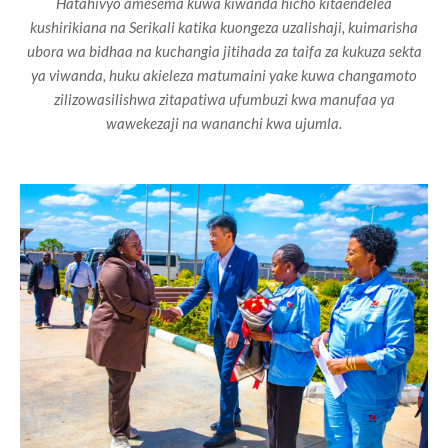
Hatahivyo amesema kuwa kiwanda hicho kitaendelea
kushirikiana na Serikali katika kuongeza uzalishaji, kuimarisha
ubora wa bidhaa na kuchangia jitihada za taifa za kukuza sekta
ya viwanda, huku akieleza matumaini yake kuwa changamoto
zilizowasilishwa zitapatiwa ufumbuzi kwa manufaa ya
wawekezaji na wananchi kwa ujumla.