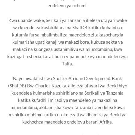
endelevu ya uchumi.
Kwa upande wake, Serikali ya Tanzania ilieleza utayari wake
wa kuendelea kushirikiana na ShafDB katika kubaini na
kutumia fursa mbalimbali za maendeleo zitakazochangia
kuimarisha upatikanaji wa makazi bora, kukuza sekta ya
makazi na kuongeza ustahimilivu wa miundombinu, kwa
kuzingatia sheria, taratibu na vipaumbele vya maendeleo vya
Taifa.
Naye mwakilishi wa Shelter Afrique Development Bank
(ShafDB) Bw. Charles Kazuka, alieleza utayari wa Benki hiyo
kuendelea kuimarisha ushirikiano na Serikali ya Tanzania
katika kufadhili miradi ya maendeleo ya makazi na
miundombinu, akibainisha kuwa Tanzania itaendelea kuwa
mshirika muhimu katika utekelezaji wa dhamira ya Benki ya
kuchochea maendeleo endelevu barani Afrika.