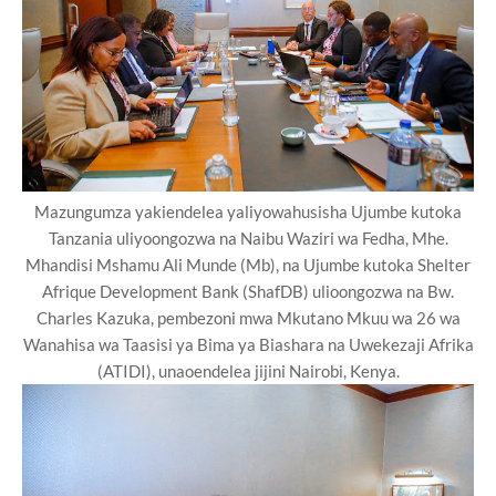
Mazungumza yakiendelea yaliyowahusisha Ujumbe kutoka
Tanzania uliyoongozwa na Naibu Waziri wa Fedha, Mhe.
Mhandisi Mshamu Ali Munde (Mb), na Ujumbe kutoka Shelter
Afrique Development Bank (ShafDB) ulioongozwa na Bw.
Charles Kazuka, pembezoni mwa Mkutano Mkuu wa 26 wa
Wanahisa wa Taasisi ya Bima ya Biashara na Uwekezaji Afrika
(ATIDI), unaoendelea jijini Nairobi, Kenya.