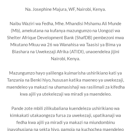
Na. Josephine Majura, WF, Nairobi, Kenya.
Naibu Waziri wa Fedha, Mhe. Mhandisi Mshamu Ali Munde
(Mb), amekutana na kufanya mazungumzo na Uongozi wa
Shelter Afrique Development Bank (ShafDB) pembezoni mwa
Mkutano Mkuu wa 26 wa Wanahisa wa Taasisi ya Bima ya
Biashara na Uwekezaji Afrika (ATIDI), unaoendelea jijini
Nairobi, Kenya.
Mazungumzo hayo yalilenga kuimarisha ushirikiano kati ya
Tanzania na Benki hiyo, hususan katika maeneo ya uwekezaji,
maendeleo ya makazi na uhamasishaji wa rasilimali za kifedha
kwa ajili ya utekelezaji wa miradi ya maendeleo.
Pande zote mbili zilikubaliana kuendeleza ushirikiano wa
kimkakati utakaongeza fursa za uwekezaji, upatikanaji wa
fedha kwa ajili ya miradi ya makazi na miundombinu
inayohusiana na sekta hiyo, pamoja na kuchochea maendeleo