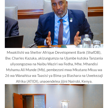
Mwakilishi wa Shelter Afrique Development Bank (ShafDB),
Bw. Charles Kazuka, akizungumza na Ujumbe kutoka Tanzania
uliyoongozwa na Naibu Waziri wa Fedha, Mhe. Mhandisi
Mshamu Ali Munde (Mb), pembezoni mwa Mkutano Mkuu wa
26 wa Wanahisa wa Taasisi ya Bima ya Biashara na Uwekezaji
Afrika (ATIDI), unaoendelea jijini Nairobi, Kenya.