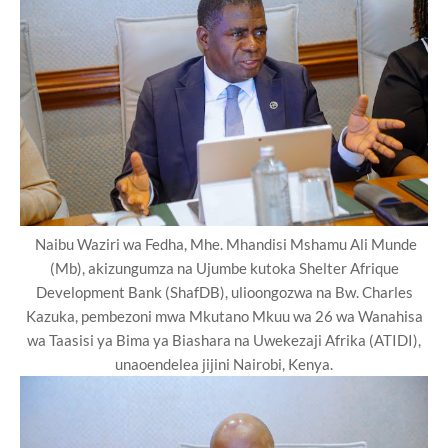
Naibu Waziri wa Fedha, Mhe. Mhandisi Mshamu Ali Munde
(Mb), akizungumza na Ujumbe kutoka Shelter Afrique
Development Bank (ShafDB), ulioongozwa na Bw. Charles
Kazuka, pembezoni mwa Mkutano Mkuu wa 26 wa Wanahisa
wa Taasisi ya Bima ya Biashara na Uwekezaji Afrika (ATIDI),
unaoendelea jijini Nairobi, Kenya.