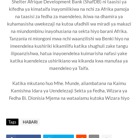
Shelter Afrique Development Bank (ShafDB) ni taasisi ya
kifedha ya kimataifa inayomilikiwa na nchi za Afrika pamoja
na taasisi za fedha za maendeleo, ikiwa na dhamira ya
kuhamasisha uwekezaji na kutoa ufadhili wa miradi ya makazi
na miundombinu inayohusiana na sekta hiyo barani Afrika.
Tanzania ni miongoni mwa nchi waanzilishi wa Benki hiyo na
imeendelea kushiriki kikamilifu katika shughuli zake tangu
ilipoanzishwa, hatua inayoendelea kuimarisha nafasi yake
katika kuendeleza ushirikiano wa kikanda kwa manufaa ya
maendeleo ya Taifa.
Katika mkutano huo Mhe. Munde, aliambatana na Kaimu
Kamishna Idara ya Uendelezaji Sekta ya Fedha, Wizara ya
Fedha Bi. Dionisia Mjema na wataalamu kutoka Wizara hiyo
Tags
HABARI