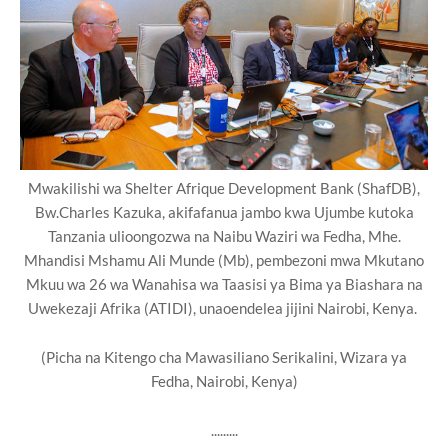
Mwakilishi wa Shelter Afrique Development Bank (ShafDB),
Bw.Charles Kazuka, akifafanua jambo kwa Ujumbe kutoka
Tanzania ulioongozwa na Naibu Waziri wa Fedha, Mhe.
Mhandisi Mshamu Ali Munde (Mb), pembezoni mwa Mkutano
Mkuu wa 26 wa Wanahisa wa Taasisi ya Bima ya Biashara na
Uwekezaji Afrika (ATIDI), unaoendelea jijini Nairobi, Kenya.
(Picha na Kitengo cha Mawasiliano Serikalini, Wizara ya
Fedha, Nairobi, Kenya)
.........