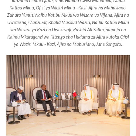
Tanzania nchini Qatar, Mhe. Habibu Awesi Mohamed, Naibu
Katibu Mkuu, Ofisi ya Waziri Mkuu - Kazi, Ajira na Mahusiano,
Zuhura Yunus, Naibu Katibu Mkuu wa Wizara ya Vijana, Ajira na
Uwezeshaji Zanzibar, Khalid Masoud Waziri, Naibu Katibu Mkuu
wa Wizara ya Kazi na Uwekezaji, Rashid Ali Salim, pamoja na
Kaimu Mkurugenzi wa Kitengo cha Huduma za Ajira kutoka Ofisi
ya Waziri Mkuu - Kazi, Ajira na Mahusiano, Jane Songoro.