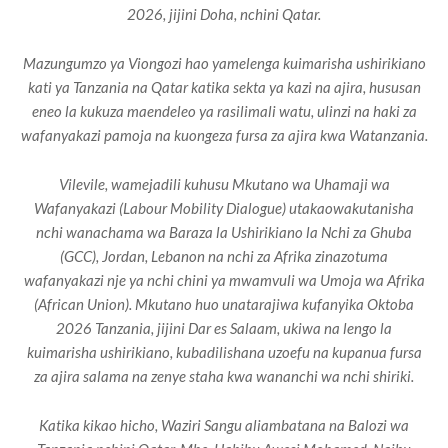
2026, jijini Doha, nchini Qatar.
Mazungumzo ya Viongozi hao yamelenga kuimarisha ushirikiano
kati ya Tanzania na Qatar katika sekta ya kazi na ajira, hususan
eneo la kukuza maendeleo ya rasilimali watu, ulinzi na haki za
wafanyakazi pamoja na kuongeza fursa za ajira kwa Watanzania.
Vilevile, wamejadili kuhusu Mkutano wa Uhamaji wa
Wafanyakazi (Labour Mobility Dialogue) utakaowakutanisha
nchi wanachama wa Baraza la Ushirikiano la Nchi za Ghuba
(GCC), Jordan, Lebanon na nchi za Afrika zinazotuma
wafanyakazi nje ya nchi chini ya mwamvuli wa Umoja wa Afrika
(African Union). Mkutano huo unatarajiwa kufanyika Oktoba
2026 Tanzania, jijini Dar es Salaam, ukiwa na lengo la
kuimarisha ushirikiano, kubadilishana uzoefu na kupanua fursa
za ajira salama na zenye staha kwa wananchi wa nchi shiriki.
Katika kikao hicho, Waziri Sangu aliambatana na Balozi wa